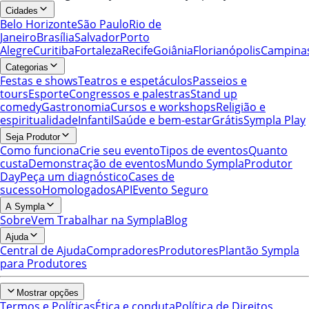
Cidades
Belo Horizonte
São Paulo
Rio de
Janeiro
Brasília
Salvador
Porto
Alegre
Curitiba
Fortaleza
Recife
Goiânia
Florianópolis
Campina
Categorias
Festas e shows
Teatros e espetáculos
Passeios e
tours
Esporte
Congressos e palestras
Stand up
comedy
Gastronomia
Cursos e workshops
Religião e
espiritualidade
Infantil
Saúde e bem-estar
Grátis
Sympla Play
Seja Produtor
Como funciona
Crie seu evento
Tipos de eventos
Quanto
custa
Demonstração de eventos
Mundo Sympla
Produtor
Day
Peça um diagnóstico
Cases de
sucesso
Homologados
API
Evento Seguro
A Sympla
Sobre
Vem Trabalhar na Sympla
Blog
Ajuda
Central de Ajuda
Compradores
Produtores
Plantão Sympla
para Produtores
Mostrar opções
Termos e Políticas
Ética e conduta
Política de Direitos