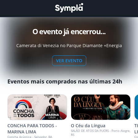
O evento já encerrou...
Camerata di Venezia no Parque Diamante +Energia
VER EVENTO
Eventos mais comprados nas últimas 24h
CONCHA PARA TODOS -
O Céu da Língua
T
SALÃO DE ATOS DA PUCRS - Porto Alegre,
MARINA LIMA
L
RS
Concha Acústica - Salvador, BA
Co